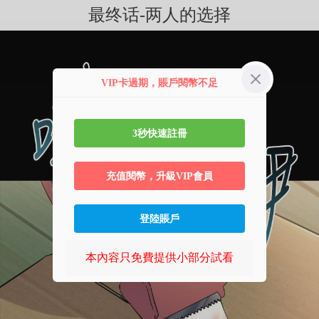
最终话-两人的选择
VIP卡過期，賬戶閱幣不足
3秒快速註冊
充值閱幣，升級VIP會員
登陸賬戶
本內容只免費提供小部分試看