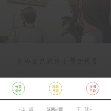
收藏
報錯
展開
網站
反饋
目錄
« 上一話
返回封面
下一話 »