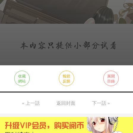
收藏
報錯
展開
網站
反饋
目錄
« 上一話
返回封面
下一話 »