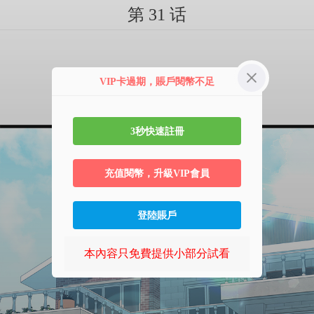
第 31 话
VIP卡過期，賬戶閱幣不足
3秒快速註冊
充值閱幣，升級VIP會員
登陸賬戶
本內容只免費提供小部分試看