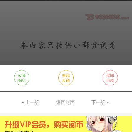
收藏
報錯
展開
網站
反饋
目錄
« 上一話
返回封面
下一話 »