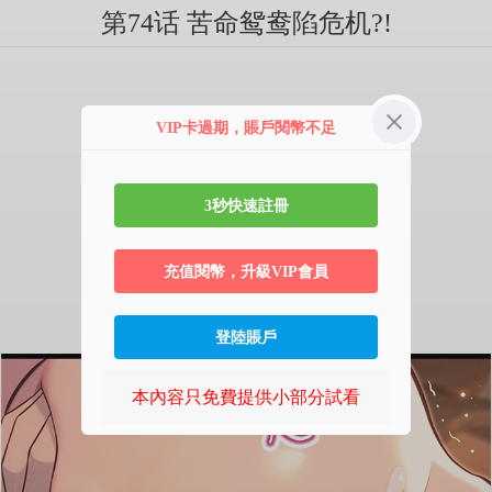
第74话 苦命鸳鸯陷危机?!
VIP卡過期，賬戶閱幣不足
3秒快速註冊
充值閱幣，升級VIP會員
登陸賬戶
本內容只免費提供小部分試看