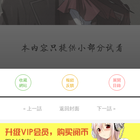
收藏
報錯
展開
網站
反饋
目錄
« 上一話
返回封面
下一話 »