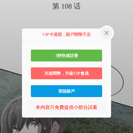
第 108 话
VIP卡過期，賬戶閱幣不足
3秒快速註冊
充值閱幣，升級VIP會員
登陸賬戶
本內容只免費提供小部分試看