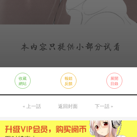
收藏
報錯
展開
網站
反饋
目錄
« 上一話
返回封面
下一話 »